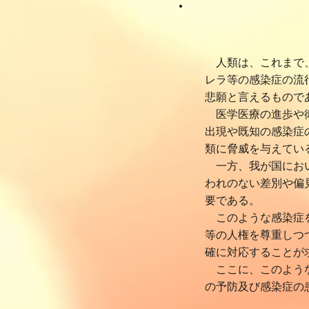
感染症の予防
人類は、これまで、
レラ等の感染症の流
悲願と言えるもので
医学医療の進歩や衛
出現や既知の感染症
類に脅威を与えてい
一方、我が国におい
われのない差別や偏
要である。
このような感染症を
等の人権を尊重しつ
(文
確に対応することが
ここに、このような
の予防及び感染症の