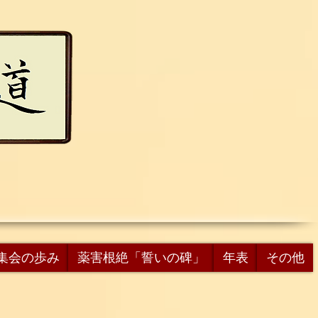
集会の歩み
薬害根絶「誓いの碑」
年表
その他