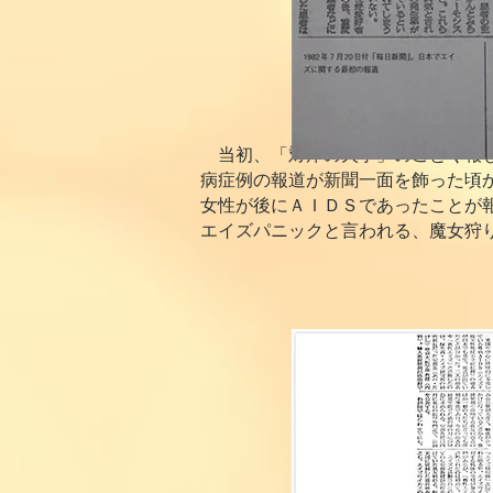
当初、「対岸の火事」のごとく報じ
病症例の報道が新聞一面を飾った頃か
女性が後にＡＩＤＳであったことが
エイズパニックと言われる、魔女狩