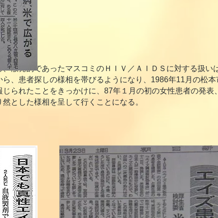
、散発的であったマスコミのＨＩＶ／ＡＩＤＳに対する扱いは、
ら、患者探しの様相を帯びるようになり、1986年11月の松
報じられたことをきっかけに、87年１月の初の女性患者の発表
り然とした様相を呈して行くことになる。