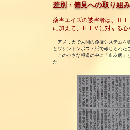
差別・偏見への取り組
薬害エイズの被害者は、ＨＩ
に加えて、
ＨＩＶに対する心
アメリカで人間の免疫システムを破
とワシントンポスト紙で報じられたこ
この小さな報道の中に「血友病」と
た。