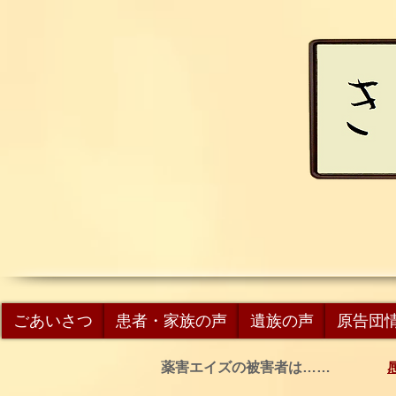
ごあいさつ
患者・家族の声
遺族の声
原告団
薬害エイズの被害者は……