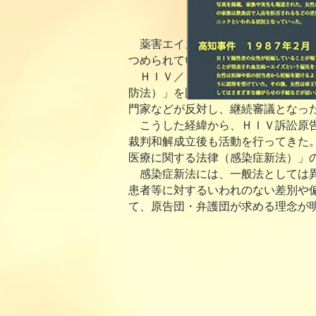
薬害エイズの被害者は、差別と偏見
つめられていった。
ＨＩＶ／ＡＩＤＳを過剰に恐怖する
防法）」を国会に提出した。この法
門家などが反対し、継続審議となった
こうした経緯から、ＨＩＶ訴訟原告
裁判和解成立後も活動を行ってきた。
医療に関する法律（感染症新法）」
感染症新法には、一般法としては異
患者等に対するいわれのない差別や
て、
原告団・弁護団が求める理念が