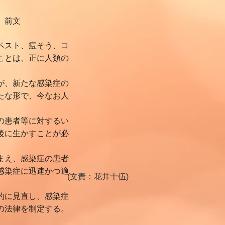
前文
ペスト、痘そう、コ
ことは、正に人類の
が、新たな感染症の
たな形で、今なお人
の患者等に対するい
後に生かすことが必
まえ、感染症の患者
感染症に迅速かつ適
十伍)
的に見直し、感染症
の法律を制定する。