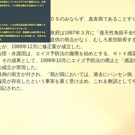
を恐れ、ＨＩＶ／ＡＩＤＳのみならず、血友病であることす
世論に押される形で、政府は1987年３月に「後天性免疫不全
律は、患者に対する医療提供の視点がなく、むしろ差別助長す
が、1988年12月に修正案が成立した。
団・弁護団は、エイズ予防法の撤廃を始めとする、ＨＩＶ感
その成果として、1998年10月にエイズ予防法の廃止と「感
の成立が実現した。
例の前文が付され、「我が国においては、過去にハンセン病
偏見が存在したという事実を重く受け止め、これを教訓として
明記された。