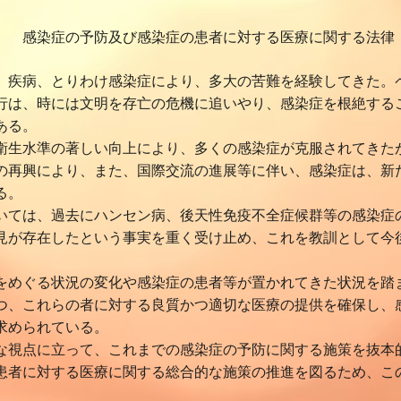
及び感染症の患者に対する医療に関する法律 
疾病、とりわけ感染症により、多大の苦難を経験してきた。
行は、時には文明を存亡の危機に追いやり、感染症を根絶する
ある。
生水準の著しい向上により、多くの感染症が克服されてきた
の再興により、また、国際交流の進展等に伴い、感染症は、新
る。
ては、過去にハンセン病、後天性免疫不全症候群等の感染症
見が存在したという事実を重く受け止め、これを教訓として今
めぐる状況の変化や感染症の患者等が置かれてきた状況を踏
つ、これらの者に対する良質かつ適切な医療の提供を確保し、
責：花井
求められている。
視点に立って、これまでの感染症の予防に関する施策を抜本
患者に対する医療に関する総合的な施策の推進を図るため、こ