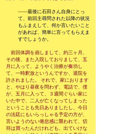
――
最後に石田さん自身にとっ
て、前回主尋問された以降の状況
もふまえして、何か言いたいこと
があれば、簡単に言ってもらえま
すでしょうか。
前回体調を崩しまして、約三ヶ月、
その後、また入院しておりまして、五
月に入って、ようやく治療が奏功し
て、一時釈放というんですか、退院を
許されました。 それで、家におります
と、やはり昼夜を問わず、電話で、僕
が、五月に入って、３週間ぐらい家に
いた中で、二人が亡くなってしまった
ということも先日ありましたし、今日
の法廷にもいらっしゃる予定の方が、
言いようのない倦怠感に襲われて、切
符は買ったんだけれども、出ていけな