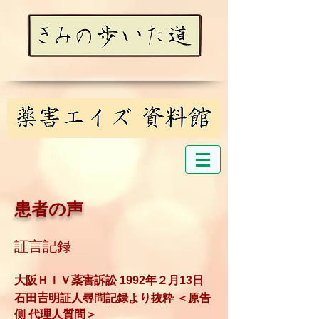
患者の声
証言記録
大阪ＨＩＶ薬害訴訟 1992年２月13日
石田𠮷明証人尋問記録より抜粋 ＜原告
側 代理人質問＞