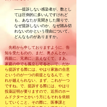
――提訴しない感染者が、数とし
ては圧倒的に多いんですけれど
も、あなたが見聞きした限りで、
なぜ提訴しないのか、なぜ踏み切
れないのかという理由について、
どんなものがありますか。
先程から申しておりますように、告
知を受たものの、まだ、奥さんとか、
両親に、兄弟に、言えなくて、まあ、
家庭の中でも孤立してると、で、だか
ら提訴する際には、やはり家族の合意
というのが一つの前提となるんで、そ
れが越えられない、まず、これが一つ
ですね。で、提訴する際には、やはり
投薬証明が要りますので、近所のホー
ムドクターとかいう方にもそれを依頼
していくこと、その際に、医事課と