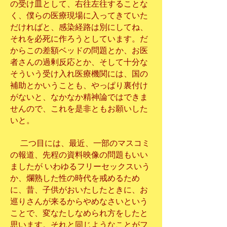
の受け皿として、右往左往することな
く、僕らの医療現場に入ってきていた
だければと、感染経路は別にしてね、
それを必死に作ろうとしています。だ
からこの差額ベッドの問題とか、お医
者さんの過剰反応とか、そして十分な
そういう受け入れ医療機関には、国の
補助とかいうことも、やっぱり裏付け
がないと、なかなか精神論ではできま
せんので、これを是非ともお願いした
いと。
二つ目には、最近、一部のマスコミ
の報道、先程の資料映像の問題もいい
ましたが いわゆるフリーセックスいう
か、爛熟した性の時代を戒めるため
に、昔、子供がおいたしたときに、お
巡りさんが来るからやめなさいという
ことで、変なたしなめられ方をしたと
思います。それと同じようなことがフ