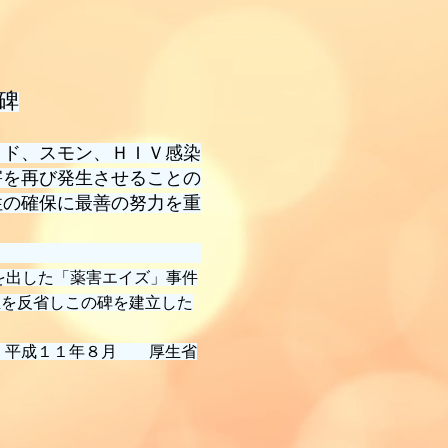
碑
ド、スモン、ＨＩＶ感染
害を再び発生させることの
性の確保に最善の努力を重
を出した「薬害エイズ」事件
省しこの碑を建立した
月 厚生省