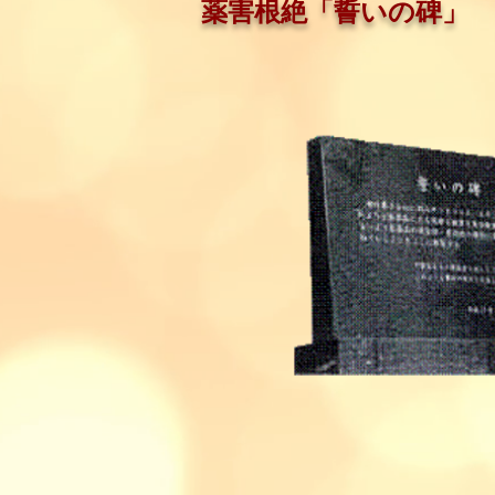
薬害根絶「誓いの碑」