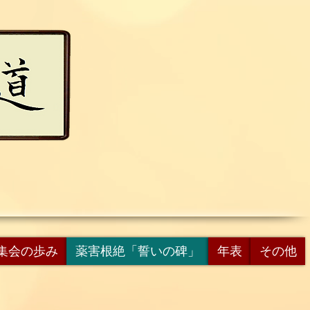
集会の歩み
薬害根絶「誓いの碑」
年表
その他