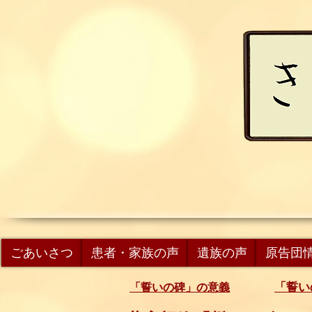
ごあいさつ
患者・家族の声
遺族の声
原告団
「誓い
「誓いの碑」の意義