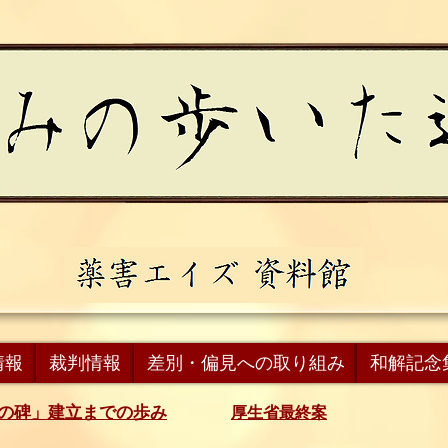
情報
裁判情報
差別・偏見への取り組み
和解記念
の碑」建立までの歩み
厚生省最終案