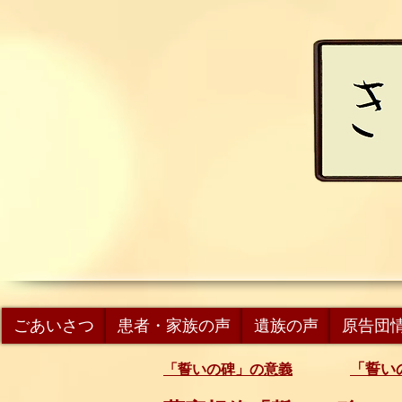
ごあいさつ
患者・家族の声
遺族の声
原告団
「誓い
「誓いの碑」の意義