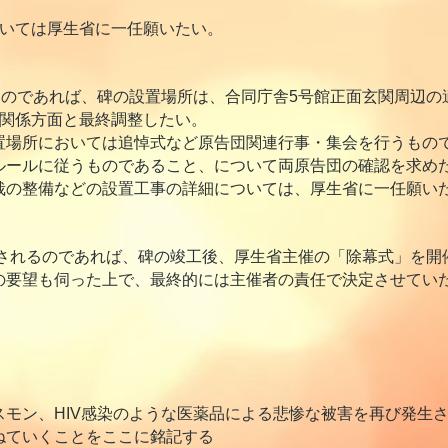
ついては厚生省に一任願いたい。
るのであれば、碑の設置場所は、合同庁舎5号館正面玄関周辺の
く関係方面と最終調整したい。
場所においては追悼式など原告団関連行事・集会を行うもの
ルールに従うものであること、について両原告団の確認を求め
の整備などの設置工事の詳細については、厚生省に一任願い
諾されるのであれば、碑の竣工後、厚生省主催の「除幕式」を
の要望も伺った上で、最終的には主催者の責任で決定させてい
スモン、HIV感染のような医薬品による悲惨な被害を再び発生
ねていくことをここに銘記する