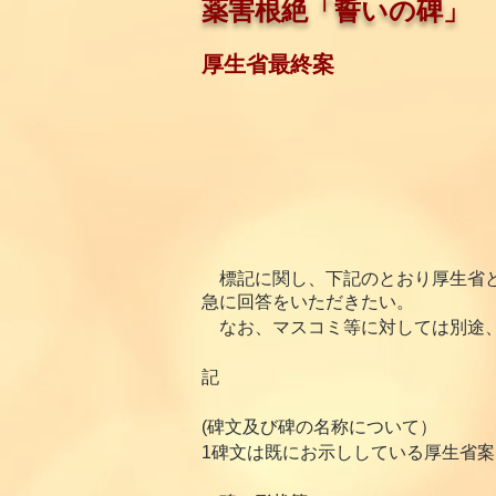
薬害根絶「誓いの碑」
厚生省最終案
標記に関し、下記のとおり厚生省と
急に回答をいただきたい。
なお、マスコミ等に対しては別途、
記
(碑文及び碑の名称について）
1碑文は既にお示ししている厚生省