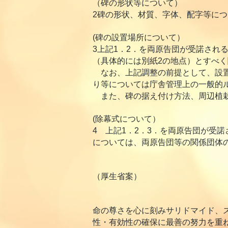
（碑の形状等について）
2碑の形状、材質、字体、配字等に
(碑の設置場所について）
3上記1．2．を両原告団が受諾され
（具体的には別紙2の地点）とすべ
なお、上記調整の前提として、設置
り等については庁舎管理上の一般的
また、碑の据え付け方法、周辺植栽
(除幕式について）
4 上記1．2．3．を両原告団が受
については、両原告団等の関係団体
（厚生省案）
命の尊さを心に刻みサリドマイド、
性・有効性の確保に最善の努力を重