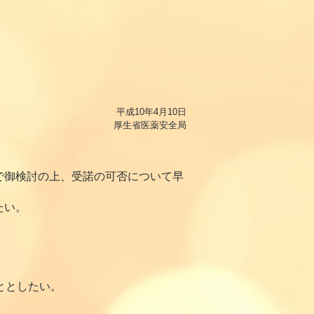
平成10年4月10日
厚生省医薬安全局
で御検討の上、受諾の可否について早
たい。
ととしたい。