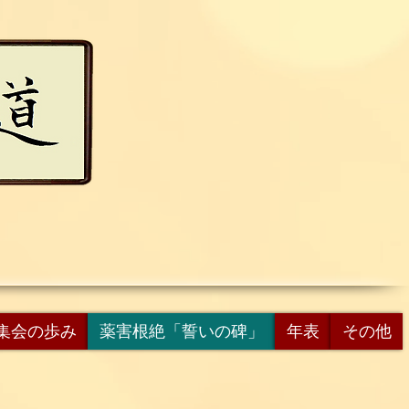
集会の歩み
薬害根絶「誓いの碑」
年表
その他