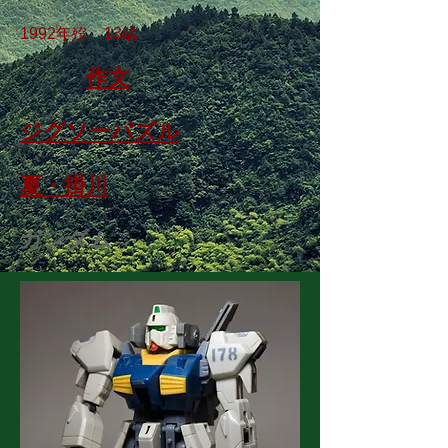
1992年歿 13
歳
​
作文
ジグソーパズル
夏・掛川
ガンダム