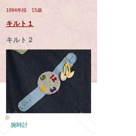
1994年歿 15
歳
キルト１
キルト２
腕時計