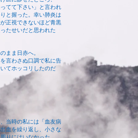
持ってて下さい」と言われ
かりと握った。幸い肺炎は
肘が正視できないほど青黒
握ったせいだと思われた
のまま日赤へ。
を言わさぬ口調で私に告
ていてホッコリしたのだ
、当時の私には「血友病
内出血を繰り返し、小さな
は周りにはいなかった。