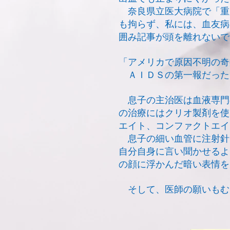
奈良県立医大病院で「重
も拘らず、私には、血友病
囲み記事が頭を離れないで
「アメリカで原因不明の奇
ＡＩＤＳの第一報だった
息子の主治医は血液専門
の治療にはクリオ製剤を使
エイト、コンファクトエイ
息子の細い血管に注射針
自分自身に言い聞かせるよ
の顔に浮かんだ暗い表情を
そして、医師の願いもむ