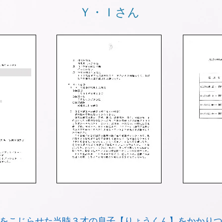
Ｙ・Ｉさん
をこじらせた当時３才の息子【
りょうくん
】をかかり