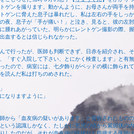
トゲンを撮ります。動かんように、お母さんが両手を
トゲンに脅えた息子は暴れだし、私は左右の手をしっ
の夜、息子が「手が痛い！」と泣き、見ると、彼の左
に腫れあがっていた。明らかにレントゲン撮影の際、
出血するとは信じられなかった。
んで行ったが、医師も判断できず、日赤を紹介され、そ
、「すぐ入院して下さい、とにかく検査します」と有無
ったので、病室には、七夕飾りがベッドの横に飾られ
を読んだ私は打ちのめされた。
」
になりますように」
師から「血友病の疑いがあります」と宣告されたものの
という認識しかなく、たしかに乳児の頃から紫斑状の
りしたのだが、それが血友病の症状だと指摘する医師