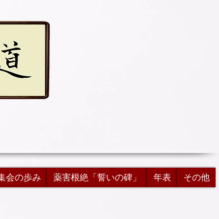
集会の歩み
薬害根絶「誓いの碑」
年表
その他