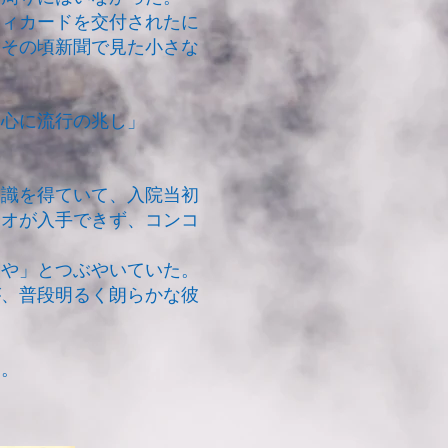
ィカードを交付されたに
、その頃新聞で見た小さな
中心に流行の兆し」
識を得ていて、入院当初
リオが入手できず、コンコ
や」とつぶやいていた。
が、普段明るく朗らかな彼
た。