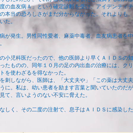
度の血友病Ａ」という確定診断を受け、アイデンティテ
の本当の恐ろしさがまだ分からなかった。それよりも
いた。
病が発生。男性同性愛者、麻薬中毒者、血友病患者を
。
の小児科医だったので、他の医師より早くＡＩＤＳの知
ったものの、同年１０月の足の内出血の治療には、ク
トを使わざるを得なかった。
を刺しながら、医師は、「大丈夫や」「この薬は大丈夫
うに。私は、幼い患者を励ます言葉と聞いていたのだ
見て、言いようのない不安に脅えた。
なしく、その二度の注射で、息子はＡＩＤＳに感染し