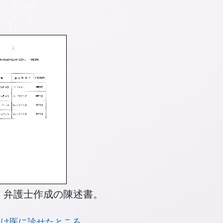
弁護士作成の陳述書。
つけ医に診せたところ、