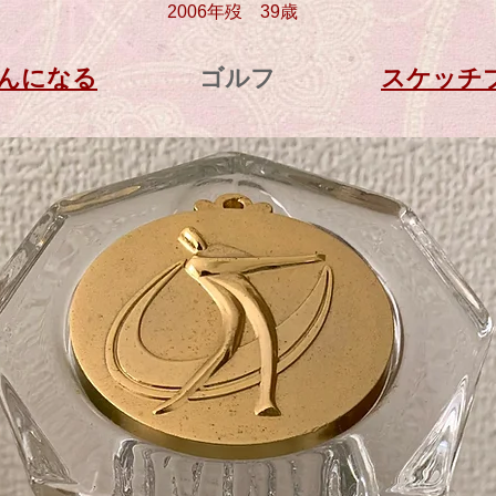
2006年歿 39
歳
んになる
ゴルフ
​スケッチ