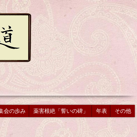
集会の歩み
薬害根絶「誓いの碑」
年表
その他