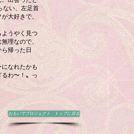
らない、左足首
フが大好きで、
らようやく見つ
は無理なので、
から帰った日
ーになれたかも
ぎるわ〜！〟っ
おもいでプロジェクト トップに戻る