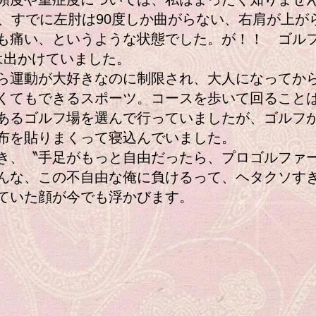
で、すでに左肘は90度しか曲がらない、右肩が上が
も痛い、というような状態でした。が！！ ゴル
は出かけていました。
運動が大好きなのに制限され、大人になってか
くてもできるスポーツ。コースを歩いて回ること
あるゴルフ場を選んで行っていましたが、ゴルフ
布を貼りまくって寝込んでいました。
、〝手足がもっと自由だったら、プロゴルファ
んな、この不自由な俺に負けるって、ヘタクソす
ていた顔が今でも浮かびます。