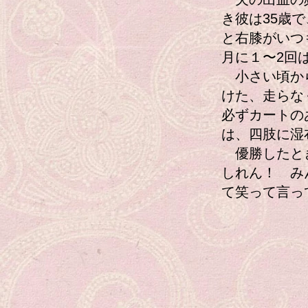
き彼は35歳
と右膝がいつ
月に１〜2回
小さい頃から
けた、走らな
必ずカートの
は、四肢に湿
優勝したとき
しれん！ み
て笑って言っ