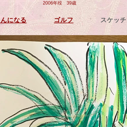
2006年歿 39
歳
さんになる
ゴルフ
​スケッ