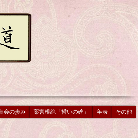
集会の歩み
薬害根絶「誓いの碑」
年表
その他