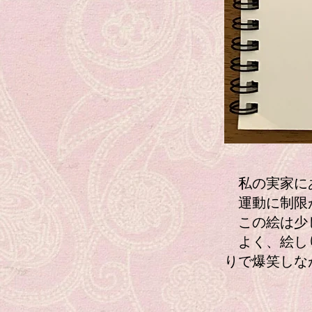
私の実家にあ
運動に制限が
この絵は少し
よく、絵しり
りで爆笑しな