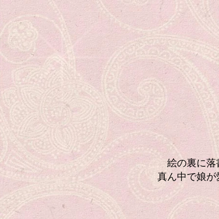
絵の裏に落書
真ん中で娘が