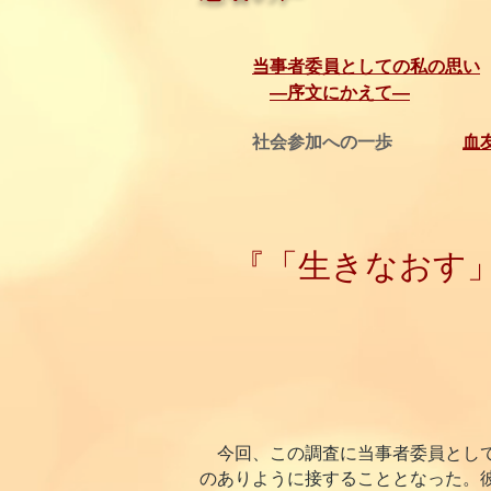
当事者委員としての私の思い
―序文にかえて―
社会参加への一歩
血
『「生きなおす」
今回、この調査に当事者委員として
のありように接することとなった。