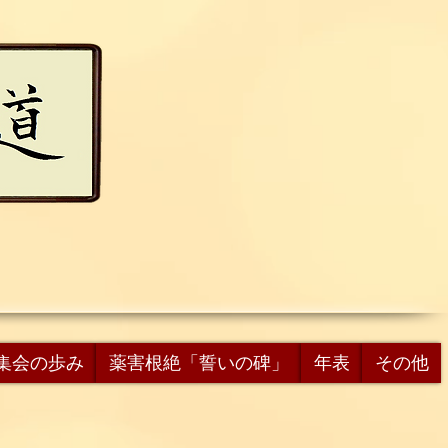
集会の歩み
薬害根絶「誓いの碑」
年表
その他