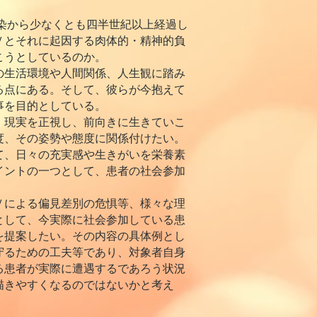
染から少なくとも四半世紀以上経過し
Ｖとそれに起因する肉体的・精神的負
こうとしているのか。
の生活環境や人間関係、人生観に踏み
る点にある。そして、彼らが今抱えて
事を目的としている。
、現実を正視し、前向きに生きていこ
度、その姿勢や態度に関係付けたい。
て、日々の充実感や生きがいを栄養素
イントの一つとして、患者の社会参加
Ｖによる偏見差別の危惧等、様々な理
として、今実際に社会参加している患
を提案したい。その内容の具体例とし
守るための工夫等であり、対象者自身
る患者が実際に遭遇するであろう状況
描きやすくなるのではないかと考え