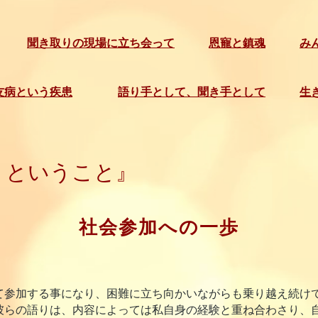
聞き取りの現場に立ち会って
恩寵と鎮魂
み
友病という疾患
語り手として、聞き手として
生
ということ』
社会参加への一歩
参加する事になり、困難に立ち向かいながらも乗り越え続け
彼らの語りは、内容によっては私自身の経験と重ね合わさり、