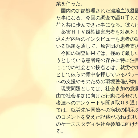
業を伴った。
国内の加熱処理された濃縮血液凝固
た事になる。今回の調査で語り手と
荷と共に歩んできた事になる。彼ら
薬害ＨＩＶ感染被害患者を対象とし
込んだ内容のインタビューを患者の
いる課題を通して、原告団の患者支
今回の調査結果では、極めて厳しい
うとしている患者達の存在に特に注
ここでの社会との接点とは、就労や
として彼らの背中を押しているパワ
への支援やそのための環境整備が挙
現実問題としては、社会参加の意思
由で社会参加に向けた行動に移せな
者達へのアンケートや聞き取りを通
ては、就労先や同僚への病状の開示
のコメントを交えた記述があれば良
のケーススタディや社会参加に向け
る。