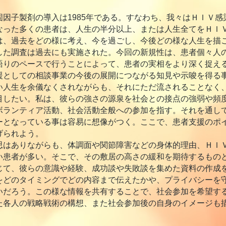
因子製剤の導入は1985年である。すなわち、我々はＨＩＶ感
なった多くの患者は、人生の半分以上、または人生全てをＨＩ
は、過去をどの様に考え、今を過ごし、今後どの様な人生を描
た調査は過去にも実施された。今回の新規性は、患者個々人
語りのペースで行うことによって、患者の実相をより深く捉え
援としての相談事業の今後の展開につながる知見や示唆を得る
人生を余儀なくされながらも、それにただ流されることなく
目したい。私は、彼らの強さの源泉を社会との接点の強弱や頻
ボランティア活動、社会活動全般への参加を指す。それを通し
ーとなっている事は容易に想像がつく。ここで、患者支援のポ
げられよう。
はありながらも、体調面や関節障害などの身体的理由、ＨＩ
い患者が多い。そこで、その敷居の高さの緩和を期待するもの
じて、彼らの意識や経験、成功談や失敗談を集めた資料の作成
をどのタイミングでどの内容まで伝えたかや、プライバシーを
いだろう。この様な情報を共有することで、社会参加を希望す
た各人の戦略戦術の構想、また社会参加後の自身のイメージも